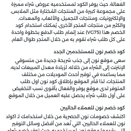
الفعالة، حيث يوفر الكود لمستخدميه عروض شراء مميزة
على مجموعة كبيرة من المنتجات المُختارة مثل الملابس،
والإلكترونيات، ومنتجات التجميل، والألعاب، والمعدات،
والكثير من منتجات المتجر الأخرى، يُمكنك استخدام كود
الخصم هذا (VG75) عند إتمام طلب الدفع بخطوة واحدة
على كل طلب شراء تقوم به من خلال المتجر طوال العام.
كود خصم نون للمستخدمين الجدد
سعى موقع نون إلى جذب شريحة جديدة من متسوقي
الإنترنت إلى الشراء من خلاله، لزيادة معدل المبيعات لديه،
مما يساعده في توفير أحدث الموديلات من مختلف
المنتجات، لذا قام الموقع بإطلاق كود نون اول طلب
المتوفر لدى موقع يوفر والفعال بأقوى نسب التخفيض
على أول طلب شراء يحصل عليه العميل من خلال الموقع.
كود خصم نون للعملاء الحاليين
اكتشف خصومات نون الحصرية من خلال استخدامك لـ اكواد
نون للعملاء الحاليين، التي تُعد من أفضل وسائل التوفير
التي يقدمها موقع نون لمستخدميه، حيث توفر خصم شراء