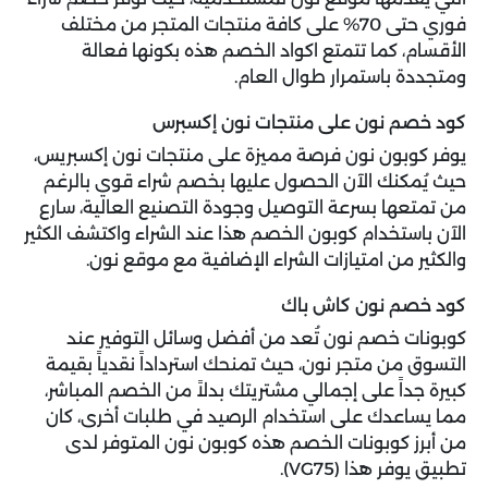
فوري حتى 70% على كافة منتجات المتجر من مختلف
الأقسام، كما تتمتع اكواد الخصم هذه بكونها فعالة
ومتجددة باستمرار طوال العام.
كود خصم نون على منتجات نون إكسبرس
يوفر كوبون نون فرصة مميزة على منتجات نون إكسبريس،
حيث يُمكنك الآن الحصول عليها بخصم شراء قوي بالرغم
من تمتعها بسرعة التوصيل وجودة التصنيع العالية، سارع
الآن باستخدام كوبون الخصم هذا عند الشراء واكتشف الكثير
والكثير من امتيازات الشراء الإضافية مع موقع نون.
كود خصم نون كاش باك
كوبونات خصم نون تُعد من أفضل وسائل التوفير عند
التسوق من متجر نون، حيث تمنحك استرداداً نقدياً بقيمة
كبيرة جداً على إجمالي مشتريتك بدلاً من الخصم المباشر،
مما يساعدك على استخدام الرصيد في طلبات أخرى، كان
من أبرز كوبونات الخصم هذه كوبون نون المتوفر لدى
تطبيق يوفر هذا (VG75).