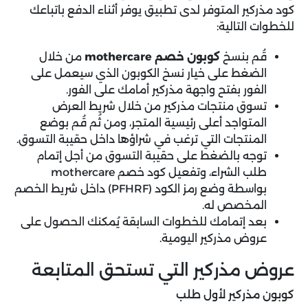
كود مذركير المتوفر لدى تطبيق يوفر أثناء الدفع باتباعك
للخطوات التالية:
قُم بنسخ
كوبون خصم mothercare
من خلال
الضغط على خيار نسخ الكوبون الذي سيعمل على
الفور بفتح واجهة مذركير أمامك على الفور.
تسوق منتجات مذركير من خلال شريط العرض
المتواجد أعلى رئيسية المتجر، ومن ثُم قُم بوضع
المنتجات التي ترغب في شراؤها داخل حقيبة التسوق.
توجه بالضغط على حقيبة التسوق من أجل إتمام
طلب الشراء، وتفعيل كود خصم mothercare
بواسطة وضع رمز الكود (PFHRF) داخل شريط الخصم
المخصص له.
بعد إتمامك للخطوات السابقة يُمكنك الحصول على
عروض مذركير اليومية.
عروض مذركير التي تستحق المتابعة
كوبون مذركير لأول طلب