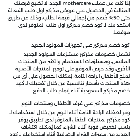
إذا كنت من عملاء mothercare الجدد، لا تضيع فرصتك
المثالية في الحصول على عروض مذركير اول طلب الفعالة
حتى 50% خصم من إجمالي قيمة الطلب، وذلك عن طريق
استخدامك لـ كود خصم مذركير اول طلب المتوفر لدى
موقعنا.
كود خصم مذركير على تجهيزات المولود الجديد
تشمل خصومات مذركير مستلزمات المولود الجديد
الملابس، ومستلزمات الاستحمام والكثير من المنتجات
الأخرى، وقد حرص الموقع على توفير المنتجات الأصلية
لمنح الأطفال الراحة التامة، يُمكنك الحصول على أي من
هذه المنتجات بأسعار تنافسية من خلال تفعيلك لـ كود
خصم مذركير السعودية أثناء إتمام طلب الدفع.
خصومات مذركير على غرف الأطفال ومنتجات النوم
وفر لطفلك الراحة التامة أثناء النوم من خلال استخدامك لـ
كود مذركير لمنتجات الطفل المتوفر لدى تطبيق يوفر
بنسب تخفيض قوية أثناء الشراء، كما يُمكنك اكتشاف
العديد من مميزات الشراء الإضافية أثناء استخدامك لـ كود