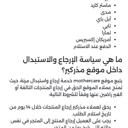
ماستر كارد
مدى
آبل باي
تابي
تمارا
أمريكان إكسبريس
الدفع عند الاستلام
ما هي سياسة الإرجاع والاستبدال
داخل موقع مذركير؟
يتبع موقع mothercare خدمة إرجاع واستبدال مرنة، حيث
تمنح عملاء الموقع الحق في إرجاع المنتجات التالفة أو
الغير راضين عنها وفقاً للشروط التالية:
يحق لعملاء مذركير إرجاع المنتجات خلال 14 يوم من
تاريخ استلام الطلب.
يجب على العميل إرجاع المنتج إلى المتجر في نفس
حالته التي خرج بها من المتجر.