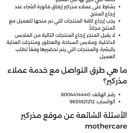
يشترط على عملاء مذركير إرفاق فاتورة الشراء عند
إرجاع المنتج.
يجب إرجاع كافة المنتجات التي تم منحها للعميل مع
المنتج مجاناً.
لا يقبل المتجر إرجاع المنتجات التالية من الملابس
الداخلية، وملابس السباحة، والعطور، ومنتجات العناية
بالبشرة، والمنتجات التي يتم تحضيرها وفقاً لطلب
العميل.
ما هي طرق التواصل مع خدمة عملاء
مذركير؟
رقم الهاتف: 8004414440
الواتساب: 9651821212
الأسئلة الشائعة عن موقع مذركير
mothercare