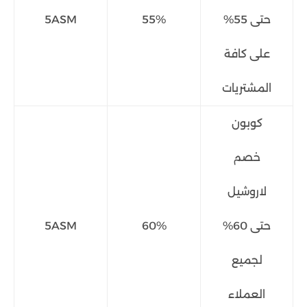
حتى 55%
55%
5ASM
على كافة
المشتريات
كوبون
خصم
لاروشيل
حتى 60%
60%
5ASM
لجميع
العملاء