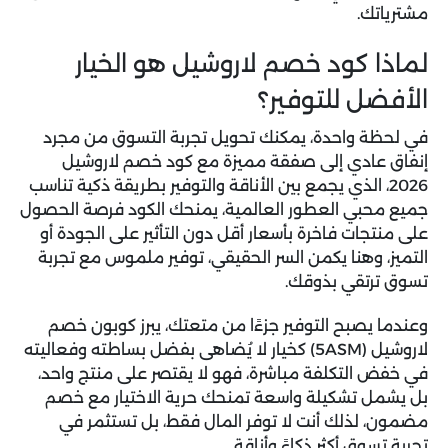
مشترياتك.
لماذا كود خصم لاروشيل هو الخيار
الأفضل للتوفير؟
في لحظة واحدة، يمكنك تحويل تجربة التسوق من مجرد
إنفاق عادي إلى صفقة مميزة مع
كود خصم لاروشيل
2026
، الذي يجمع بين الأناقة والتوفير بطريقة ذكية تناسب
جميع محبي العطور العالمية، يمنحك الكود فرصة الحصول
على منتجات فاخرة بأسعار أقل دون التأثير على الجودة أو
التميز، وهنا يكمن السر الحقيقي، توفير ملموس مع تجربة
تسوق ترتقي بذوقك.
وعندما يصبح التوفير جزءًا من متعتك، يبرز
كوبون خصم
لاروشيل (5ASM)
كخيار لا يُضاهى بفضل بساطته وفعاليته
في خفض التكلفة مباشرة، فهو لا يقتصر على منتج واحد،
بل يشمل تشكيلة واسعة تمنحك حرية الاختيار مع خصم
مضمون، لذلك أنت لا توفر المال فقط، بل تستثمر في
تجربة تسوق أكثر ذكاءً وأناقة.