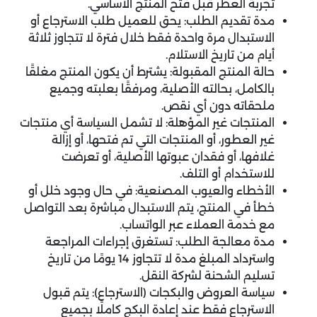
تجربة العطر قبل فتح المنتج الأساسي.
مدة تقديم الطلب: يحق للعميل طلب الاسترجاع أو
الاستبدال مرة واحدة فقط خلال فترة لا تتجاوز ثلاثة
أيام من تاريخ الاستلام.
حالة المنتج المقبولة: يشترط أن يكون المنتج مغلقًا
بالكامل، بحالته الأصلية، ومرفقًا بعلبته وجميع
ملحقاته دون أي نقص.
المنتجات غير المؤهلة: لا تشمل السياسة أي منتجات
غير العطور، أو المنتجات التي تم فتحها، أو إزالة
غلافها، أو فقدان عبوتها الأصلية، أو تعرضت
للاستخدام أو التلف.
الأخطاء والعيوب المصنعية: في حال وجود خلل أو
خطأ في المنتج، يتم الاستبدال مباشرة بعد التواصل
مع خدمة العملاء عبر الواتساب.
مدة معالجة الطلب: تستغرق إجراءات المراجعة
واسترداد المبلغ مدة لا تتجاوز 14 يومًا من تاريخ
تسليم الشحنة لشركة النقل.
سياسة العروض والبكجات (الاسترجاع): يتم قبول
الاسترجاع فقط عند إعادة البكج كاملًا بجميع