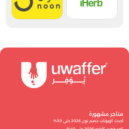
متاجر مشهورة
أحدث كوبونات خصم نون 2026 حتى 30%
كود خصم كارفور 2026 حتى 40%