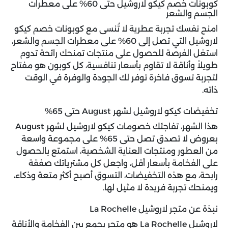
كوبونات خصم كيكو لاروشيل حتى 60% على معطرات
الجسم والشعر
امنح نفسك تجربة عطرية لا تُنسى مع
كوبونات خصم كيكو
لاروشيل
التي تصل إلى 60% على معطرات الجسم والشعر،
استغل الفرصة للحصول على منتجات تمنحك رائحة تدوم
طويلاً وأناقة لا تقاوم بأسعار تنافسية، كل كوبون هو مفتاح
لتجربة تسوق فاخرة توفر لك الجودة والوفرة في الوقت
ذاته.
تخفيضات كيكو لاروشيل لشهر August حتى 65%
هذا الشهر، تفاجئك خصومات كيكو لاروشيل لشهر August
بعروض لا تصدق تصل حتى 65% على مجموعة واسعة
من العطور ومنتجات العناية الشخصية، استمتع بالحصول
على الفخامة بأسعار أقل، واجعل كل مشترياتك صفقة
رابحة، مع هذه التخفيضات، التسوق أصبح أكثر متعة وذكاء،
ويمنحك تجربة فريدة لا مثيل لها.
نبذة عن متجر لاروشيل La Rochelle
لاروشيل La Rochelle هو متجر يجمع بين الفخامة والأناقة