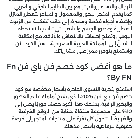
للرجال والنساء بروائح تجمع بين الطابع الشرقي والغربي،
كما يقدم المتجر البخور والمعمول والمباخر لتعطير المنزل
وإضفاء أجواء فخمة ومميزة، إلى جانب تشكيلة من الزيوت
العطرية وعطور الجسم والشعر التي تناسب الاستخدام
اليومي وتمنح إحساسًا بالانتعاش والأناقة، مع إمكانية
الشحن إلى المملكة العربية السعودية، انسخ الكود الآن
واستمتع بتوفير مميز على مشترياتك.
ما هو أفضل كود خصم فن باي فن Fn
By FN؟
استمتع بتجربة التسوق الفاخرة بأسعار مخفّضة مع
كود
خصم فن باي فن 2026
، الذي يفتح أمامك عالم العطور
والبخور الراقية، يمنحك هذا الكود خصمًا فوريًا يصل إلى
10% على مجموعة منتقاة بعناية من الروائح الشرقية
والغربية، لـ تتحول كل نقرة على منتجات المتجر إلى فرصة
حقيقية للرفاهية بأسعار مذهلة.