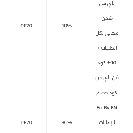
باي فن
شحن
PF20
10%
مجاني لكل
الطلبات +
10% كود
فن باي فن
كود خصم
Fn By FN
الإمارات
30%
PF20