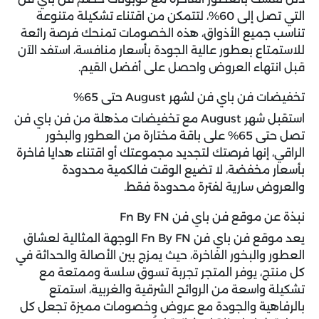
التي تصل إلى 60%، لتتمكن من اقتناء تشكيلة متنوعة
تناسب جميع الأذواق، هذه الخصومات تمنحك فرصة رائعة
للاستمتاع بعطور عالية الجودة بأسعار منافسة، استفد الآن
قبل انتهاء العروض واحصل على أفضل القيم.
تخفيضات فن باي فن لشهر August حتى 65%
استقبل شهر August مع تخفيضات مذهلة من فن باي فن
تصل حتى 65% على باقة مختارة من العطور والبخور
الراقي، إنها فرصتك لتجديد مجموعتك أو اقتناء هدايا فاخرة
بأسعار مخفضة، لا تضيع الوقت فالكمية محدودة
والعروض سارية لفترة محدودة فقط.
نبذة عن موقع فن باي فن Fn By FN
يعد موقع فن باي فن Fn By FN الوجهة المثالية لعشاق
العطور والبخور الفاخرة، حيث يمزج بين الأصالة والحداثة في
كل منتج، يوفر المتجر تجربة تسوق سلسة وممتعة مع
تشكيلة واسعة من الروائح الشرقية والغربية، استمتع
بالرفاهية والجودة مع عروض وخصومات مميزة تجعل كل