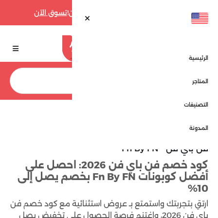
أقوى عروض فارفيتش حتى 70% الآن!
تسوق الآن
الرئيسية
بحث
المتاجر
التصنيفات
الرئيسية
فن باي فن - Fn By FN
المدونة
فن باي فن - Fn By FN
كود خصم فن باي فن 2026: احصل على
أفضل كوبونات Fn By FN بخصم يصل إلى
10%
ارتقِ بتجربتك واستمتع بـ عروض استثنائية مع كود خصم فن
باي فن 2026، واغتنم فرصة الحصول على تخفيض يصل