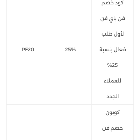
كود خصم
فن باي فن
لأول طلب
فعال بنسبة
25%
PF20
25%
للعملاء
الجدد
كوبون
خصم فن