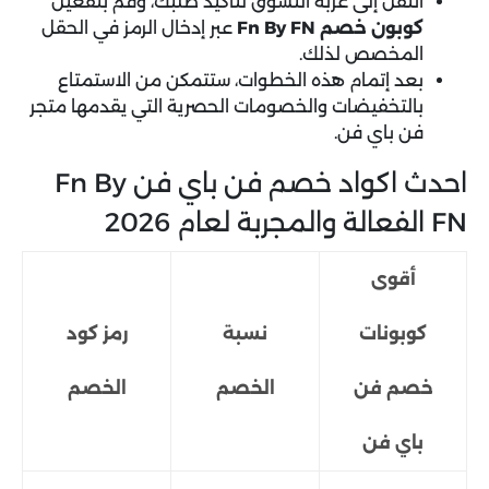
انتقل إلى عربة التسوق لتأكيد طلبك، وقم بتفعيل
كوبون خصم Fn By FN
عبر إدخال الرمز في الحقل
المخصص لذلك.
بعد إتمام هذه الخطوات، ستتمكن من الاستمتاع
بالتخفيضات والخصومات الحصرية التي يقدمها متجر
فن باي فن.
احدث اكواد خصم فن باي فن Fn By
FN الفعالة والمجربة لعام 2026
أقوى
كوبونات
نسبة
رمز كود
خصم فن
الخصم
الخصم
باي فن