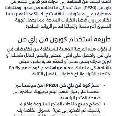
أضف لمسة من الفخامة إلى منزلك مع
كوبون خصم فن
باي فن (PF20)
، حيث تجد كل ما تحتاجه من عطور ومنتجات
معطرة بأعلى مستويات الأناقة، يتيح لك الكود التوفير بينما
تختار من بين أفضل الخيارات المتاحة، مما يجعل تجربة
التسوق أكثر متعة وإشباعًا لعالم الروائح الساحرة.
طريقة استخدام كوبون فن باي فن
لا تفوّت هذه الفرصة الذهبية للاستفادة من
تخفيضات فن
باي فن
، واحصل على أرقى العطور والبخور لتدلل نفسك، أو
لتزيّن منزلك بعبق ساحر، أو لتقدّم هدية فاخرة تنبض
بالأناقة، كل ما عليك فعله هو استخدام كود خصم Fn By
FN عند الشراء واتباع خطوات التفعيل التالية:
انسخ
كود فن باي فن (PF20)
من موقعنا عبر
الضغط على خيار النسخ، ليتم توجيهك مباشرة إلى
صفحة المتجر الرئيسية.
تصفح جميع منتجات المتجر المتنوعة واختر ما
يناسبك، ثم أضفها إلى عربة التسوق الخاصة بك.