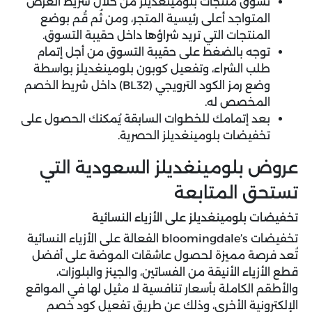
تسوق منتجات بلومينغديلز من خلال شريط العرض
المتواجد أعلى رئيسية المتجر، ومن ثُم قُم بوضع
المنتجات التي تريد شراؤها داخل حقيبة التسوق.
توجه بالضغط على حقيبة التسوق من أجل إتمام
طلب الشراء، وتفعيل كوبون بلومينغديلز بواسطة
وضع رمز الكود الترويجي (BL32) داخل شريط الخصم
المخصص له.
بعد إتمامك للخطوات السابقة يُمكنك الحصول على
تخفيضات بلومينغديلز الحصرية.
عروض بلومينغديلز السعودية التي
تستحق المتابعة
تخفيضات بلومينغديلز على الأزياء النسائية
تخفيضات bloomingdale’s الفعالة على الأزياء النسائية
تُعد فرصة مميزة لحصول عاشقات الموضة على أفضل
قطع الأزياء الأنيقة من الفساتين، والجينز والبلوزات،
والأطقم الكاملة بأسعار تنافسية لا مثيل لها في المواقع
الإلكترونية الأخرى، وذلك عن طريق تفعيل كود خصم