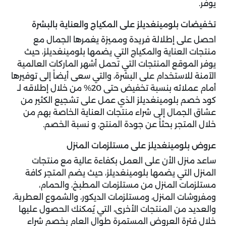
يوفر.
تخفيضات بلومينغديلز على المكياج والعناية بالبشرة
احصل على إطلالة فريدة ومميزة يغمرها الجمال مع
منتجات العناية والمكياج التي يضمها بلومينغديلز، حيث
يوفر الموقع المنتجات التي تحمل أشهر الماركات العالمية
الآمنة للاستخدام على البشرة، والتي سعى أيضاً إلى توفيرها
أمام عملائه بنسبة تخفيض حتى 20% من خلال إطلاقه لـ
كود خصم بلومينغديلز الذي عمل على تشجيع الكثير من
عشاق الجمال إلى شراء منتجات العناية الخاصة بهم من
خلال المتجر بحثاً عن جودة المنتج، و نسبة الخصم.
عروض بلومينغديلز على مستلزمات المنزل
ساعد منزل الأن على العمل بكفاءة عالية مع منتجات
المنزل التي يضمها بلومينغديلز، حيث يضم المتجر كافة
مستلزمات المنزل من مستلزمات المطبخ، والحمام،
ومفروشات المنزل، ومستلزمات الديكور، والشموع العطرية،
والعديد من المنتجات الأخرى، التي يُمكنك الحصول عليها
خلال فترة العروض المستمرة طوال العام بخصم شراء