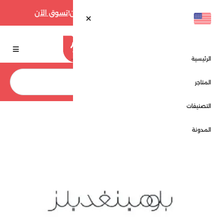
أقوى عروض فارفيتش حتى 70% الآن!
تسوق الآن
الرئيسية
بحث
المتاجر
التصنيفات
الرئيسية
المتاجر
بلومينغديلز - Bloomingdales
المدونة