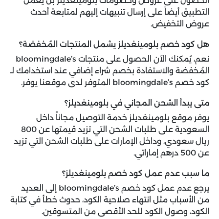
الحصول على عروض وخصومات بلومينغديلز بل يعمل
التطبيق أيضاً على إرسال تنبيهات إليهم لمتابعة أحدث
عروض التخفيض.
هل كود خصم بلومينغديلز يشمل المنتجات المُخفضة؟
نعم، يُمكنك الآن الحصول على منتجات bloomingdale’s
المُخفضة والاستفادة بخصم شراء إضافي عند استخدامك لـ
كود خصم bloomingdale’s المتوفر لدى موقعنا يوفر.
متى يبدأ الشحن المجاني في بلومينغديلز؟
يوفر موقع بلومينغديلز خدمة التوصيل مجاناً داخل
السعودية على طلبات الشحن التي تزيد قيمتها عن 800
ريال سعودي، وداخل الإمارات على طلبات الشحن التي تزيد
عن 500 درهم إماراتي.
ما سبب عدم عمل كود خصم بلومينغديلز؟
يرجع عدم عمل كود خصم bloomingdale’s إلى العديد
من الأسباب مثل انتهاء صلاحية الكود، حدوث خطأ في كتابة
الكود، وصول الكود للحد الأقصى من المتسوقين.