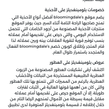
خصومات بلومينغديلز على الأحذية
يضم موقع bloomingdale’s أفضل أنواع الأحذية التي
تمنح صاحبها الراحة التامة أثناء السير، حيث يوفر الموقع
منتجات الأحذية المصنوعة من أجود الخامات التي تتحمل
الاستخدام اليومي، والتي حرص على تقديمها أمام عملائه
بنسب توفير قوية لتقوية العلاقات بينه وبين عملائه، لذا
قام المتجر بإطلاق كوبون خصم bloomingdale’s الفعال
والمتجدد باستمرار طوال العام.
عروض بلومينغديلز على العطور
اكتشف أرقى تشكيلات العطور المصنوعة من الزيوت
العطرية الطبيعية المستخرجة من النباتات والأخشاب
العطرية، بالرغم من المميزات التي تتمتع بها تلك العطور
والتي كان من أهمها قوتها العالية في الثبات لفترات
طويلة، إلا أن الموقع حرص على تقديمها أمام عملائه
مقابل قيمة بسيطة من الأموال لمنحهم الرضا التام من
خلال إطلاقه لـ قسيمة بلومينغديلز المتوفرة لدى تطبيق