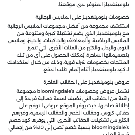
بلومينغديلز المتوفر لدى موقعنا.
خصومات بلومينغديلز على الملابس الرجالية
استكشف مجموعة من أفضل مجموعات الملابس الرجالية
مع بلومينغديلز الذي يضم تشكيلة كبيرة ومتنوعة من
الملابس الرياضية، والمعاطف والجاكيتات، والجينز، وملابس
النوم، والبدل، والكثير من الفئات الأخرى التي تتميز
بتصميماتها الساحرة، يُمكنك الحصول على أي من تلك
المنتجات بخصومات شراء قوية، وذلك من خلال استخدامك
لـ كود بلومينغديلز أثناء إتمام طلب الدفع.
عروض بلومينغديلز على الحقائب الفاخرة
تشمل عروض وخصومات bloomingdale’s مجموعة
راقية من الحقائب التي تضيف لمسة جمالية فريدة إلى
إطلالة صاحبها، حيث يوفر الموقع عروض التوفير على
حقائب كروس، وحقائب الخصر، والحقائب الرسمية، وغيرهم
الكثير من تشكيلات الحقائب الأخرى، التي يوفرها كود خصم
bloomingdale’s بنسبة خصم تصل إلى 20% من إجمالي
قيمة الطلب.