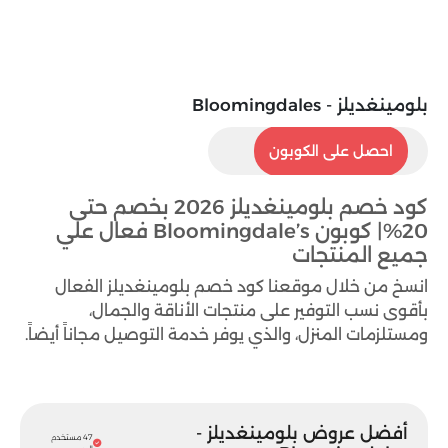
بلومينغديلز - Bloomingdales
BL32
احصل على الكوبون
كود خصم بلومينغديلز 2026 بخصم حتى
20%| كوبون Bloomingdale’s فعال علي
جميع المنتجات
انسخ من خلال موقعنا كود خصم بلومينغديلز الفعال
بأقوى نسب التوفير على منتجات الأناقة والجمال،
ومستلزمات المنزل، والذي يوفر خدمة التوصيل مجاناً أيضاً.
أفضل عروض بلومينغديلز -
47 مستخدم