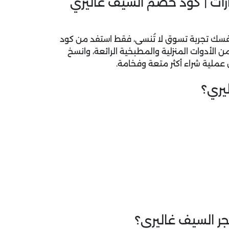
رات | كود خصم السيف غاليري
فسك تجربة تسوق لا تُنسى، فقط استفد من
كود
 من الأدوات المنزلية والمطبخية الرائعة، وانسخ
ملية شراء أكثر متعة وفخامة.
يري؟
ر السيف غاليري؟