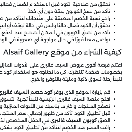
تحقق من صلاحية الكود قبل الاستخدام لضمان فعاليت
تأكد من نسخ الكوبون بدقة دون أي خطأ.
راجع نسبة الخصم المطبقة على منتجاتك لتتأكد من صح
تحقق أن الكود فعال حاليًا وليس في حالة توقف أو انته
تأكد من لصق الكوبون في المكان الصحيح عند الدفع.
تواصل معنا فورًا في حال مواجهة أي صعوبة في الوصو
كيفية الشراء من موقع Alsaif Gallery
اغتنم فرصة أقوى
عروض السيف غاليري
على الأدوات المنزلي
لتبدأ رحلة تسوق ذكية ومليئة بالتوفير والفرح.
قم بزيارة الموقع الذي يوفر
كود خصم السيف غاليري
افتح منصة السيف غاليري الرئيسية لتبدأ تجربة التسوق.
تصفح المنتجات واختر ما يناسبك من الأدوات المنزلية 
قبل تطبيق الكود، تأكد من ظهور إجمالي سعر المنتجا
الصق
كوبون السيف غاليري
في الحقل المخصص لذلك 
راقب السعر بعد الخصم لتتأكد من تطبيق الكود بشكل