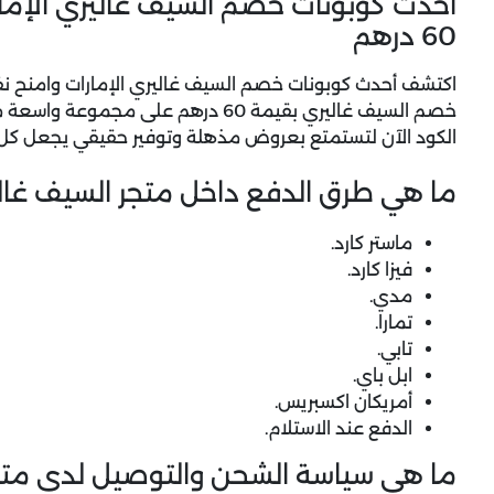
احدث كوبونات خصم السيف غاليري الإما
60 درهم
اكتشف أحدث كوبونات خصم السيف غاليري الإمارات وامنح ن
خصم السيف غاليري
بقيمة 60 درهم على مجموعة واسعة
الكود الآن لتستمتع بعروض مذهلة وتوفير حقيقي يجعل كل ع
ما هي طرق الدفع داخل متجر السيف غال
ماستر كارد.
فيزا كارد.
مدي.
تمارا.
تابي.
ابل باي.
أمريكان اكسبريس.
الدفع عند الاستلام.
ما هي سياسة الشحن والتوصيل لدى متج