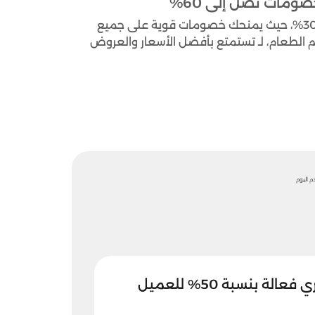
احصل على توفير حقيقي مع كود خصم السيف غاليري حتى 30%، حيث يمنحك خصومات قوية على جميع
ديم الطعام، لـ تستمتع بأفضل الأسعار والعروض
عروض السيف غاليري فعالة بنسبة 50% للعميل