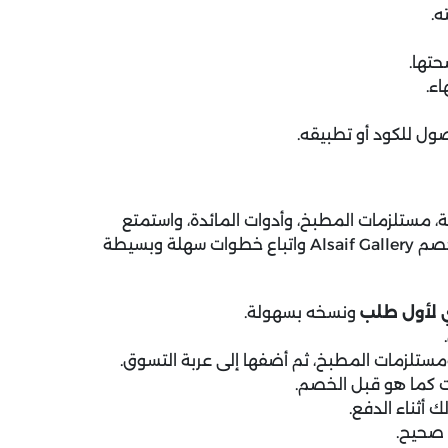
ه.
تها.
اء.
ل للكود أو تطبيقه.
ة، مستلزمات المطبخ، وأدوات المائدة، واستمتع
بخصومات ضخمة تنتظرك، كل ما تحتاجه هو استخدام كود خصم Alsaif Gallery واتباع خطوات سهلة وبسيطة
 لأول طلب
ونسخه بسهولة.
ومستلزمات المطبخ، ثم أضفها إلى عربة التسوق.
ت كما هو قبل الخصم.
أثناء الدفع.
 صحيح.