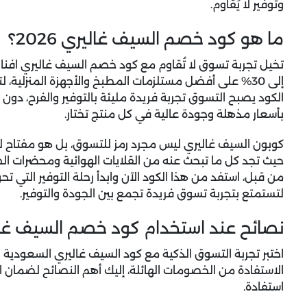
وتوفير لا يُقاوم.
ما هو كود خصم السيف غاليري 2026؟
تخيل تجربة تسوق لا تُقاوم مع
كود خصم السيف غاليري افنان الب
إلى 30% على أفضل مستلزمات المطبخ والأجهزة المنزلية،
الكود يصبح التسوق تجربة فريدة مليئة بالتوفير والفرح، دو
بأسعار مذهلة وجودة عالية في كل منتج تختار.
كوبون السيف غاليري
ليس مجرد رمز للتسوق، بل هو مفتاح لعا
حيث تجد كل ما تبحث عنه من القلايات الهوائية ومحضرات الط
من قبل، استفد من هذا الكود الآن وابدأ رحلة التوفير التي ت
لتستمتع بتجربة تسوق فريدة تجمع بين الجودة والتوفير.
نصائح عند استخدام كود خصم السيف غا
اختبر تجربة التسوق الذكية مع
كود السيف غاليري السعودية
و
الاستفادة من الخصومات الهائلة، إليك أهم النصائح لضما
استفادة.