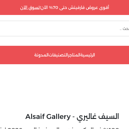
أقوى عروض فارفيتش حتى 70% الآن!
تسوق الآن
الرئيسية
المتاجر
التصنيفات
المدونة
السيف غاليري - Alsaif Gallery